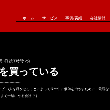
ホーム
サービス
事例/実績
会社情報
3月3日
読了時間: 2分
を買っている
‐‐‐‐‐‐‐‐‐‐‐‐‐‐‐‐‐
/サービス/人を輝かせることによって世の中に価値を増やすために、最適
ろまで一緒にやる会社です。
‐‐‐‐‐‐‐‐‐‐‐‐‐‐‐‐‐