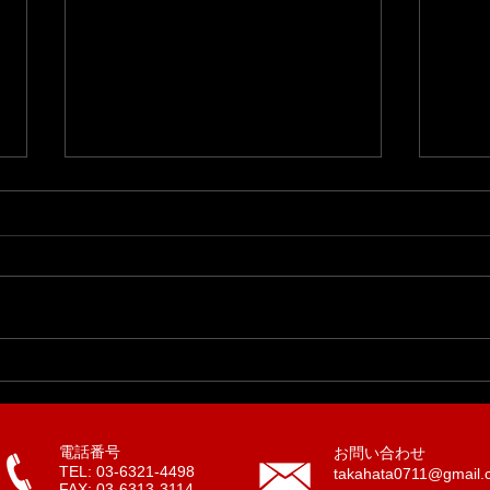
マーケティングとはセールス
「ミ
を不要にすることである。
「戦
が、セールスから始めない
高畑です、 「営業しなくていい
‐‐‐‐‐‐‐
と、その状態には持っていけ
状態を目指しています」 そう言
‐‐ 
ません。
いながら、思うような売上を作れ
ス/
ていない会社が多いのではないで
ーケ
しょうか。 “マーケティングの目
だけ
的はセールスを不要にすること”
緒にや
経営やマーケティングに携わって
いる人なら、一度は聞いたことが
電話番号
お問い合わせ
TEL: 03-6321-4498
takahata0711@gmail.
あると思います。これはピータ
FAX: 03-6313-3114