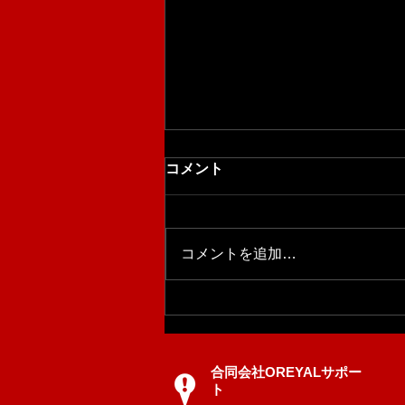
何を頑張ればいいのか？
コメント
高畑です、 かれこれもう20年以
上一向に芽が出る気配がない芸人
さんがいた。もう辞めるべきか、
コメントを追加…
まだ続けるべきか、悩んでいた。
ある番組で、ダウンタウンの松ち
ゃんに何でも質問できるというコ
ーナーがあった。 「長いこと続
けてきたが、お笑いというものが
未だによくわからないんです。お
合同会社OREYALサポー
ト
笑いって、何を頑張ればいいんで