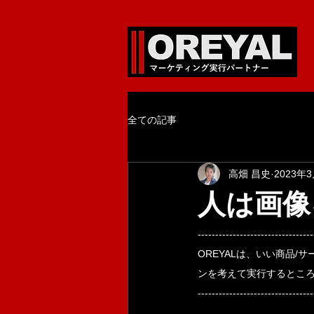
全ての記事
高畑 昌史
2023年
人は画像
‐‐‐‐‐‐‐‐‐‐‐‐‐‐‐‐‐‐‐‐‐‐‐‐‐‐‐‐‐‐‐‐‐
OREYALは、いい商品
ンを考えて実行するとこ
‐‐‐‐‐‐‐‐‐‐‐‐‐‐‐‐‐‐‐‐‐‐‐‐‐‐‐‐‐‐‐‐‐