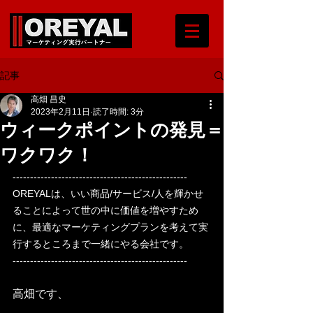
記事
高畑 昌史
2023年2月11日
読了時間: 3分
ウィークポイントの発見＝
ワクワク！
‐‐‐‐‐‐‐‐‐‐‐‐‐‐‐‐‐‐‐‐‐‐‐‐‐‐‐‐‐‐‐‐‐‐‐‐‐‐‐‐‐‐‐‐‐‐‐‐‐‐
OREYALは、いい商品/サービス/人を輝かせ
ることによって世の中に価値を増やすため
に、最適なマーケティングプランを考えて実
行するところまで一緒にやる会社です。
‐‐‐‐‐‐‐‐‐‐‐‐‐‐‐‐‐‐‐‐‐‐‐‐‐‐‐‐‐‐‐‐‐‐‐‐‐‐‐‐‐‐‐‐‐‐‐‐‐‐
高畑です、