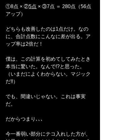
①8点 × ②
5点
 × ③7点 ＝ 280点（56点
アップ）
どちらも改善したのは1点だけ。なの
に、合計点数にこんなに差が出る。ア
ップ率は2倍だ！
僕は、この計算を初めてしてみたとき
本当に驚いた。なんで!?と思った。
（いまだによくわからない。マジック
だ!!）
でも、間違いじゃない。これは事実
だ。
だからつまり､､､
今一番弱い部分にテコ入れした方が、